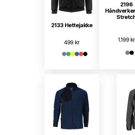
2196
Håndverker
Stretc
2133 Hettejakke
1.199
kr
499
kr