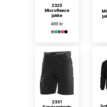
2325
Microfleece
Mi
jakke
ja
469
kr
2331
Sof
Serviceshorts