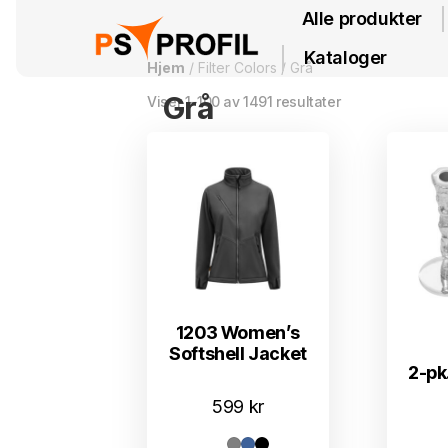
Alle produkter
Kataloger
Hjem
/ Filter Colors / Grå
Grå
Viser 1–100 av 1491 resultater
1203 Women’s
Softshell Jacket
2-pk
599
kr