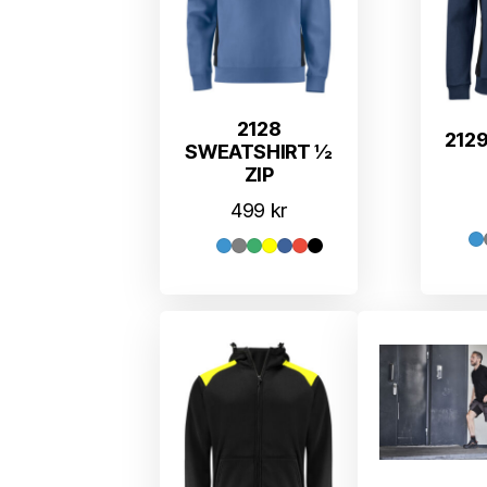
2128
2129
SWEATSHIRT ½
ZIP
499
kr