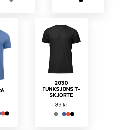
2030
FUNKSJONS T-
ké
SKJORTE
89
kr