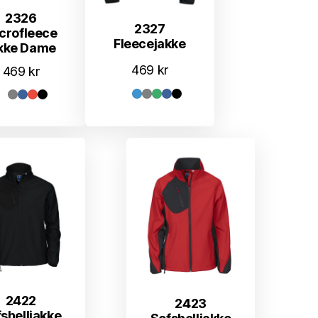
2326
2327
crofleece
Fleecejakke
kke Dame
469
kr
469
kr
2422
2423
shelljakke