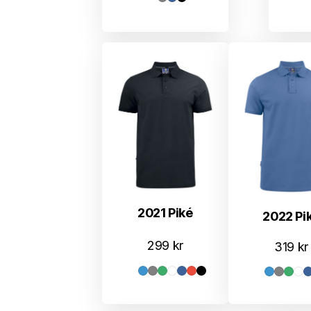
2021 Piké
2022 Pi
299
kr
319
kr