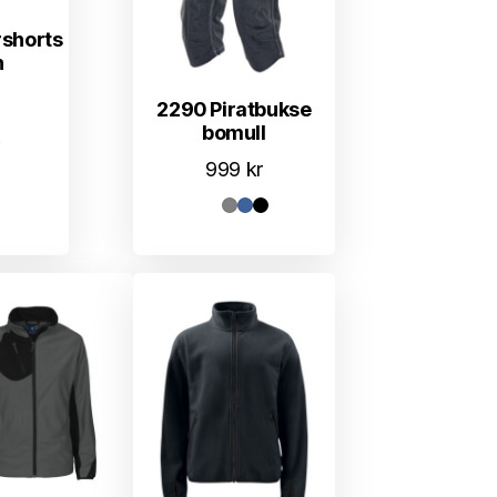
shorts
h
2290 Piratbukse
bomull
999
kr