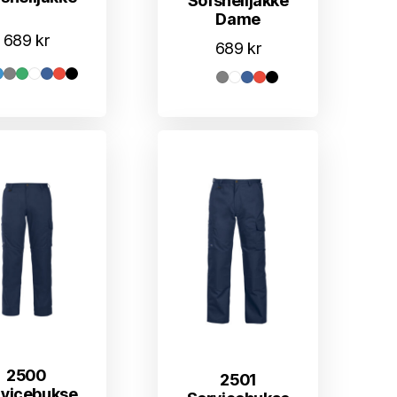
Sofshelljakke
Dame
689
kr
689
kr
2500
2501
rvicebukse